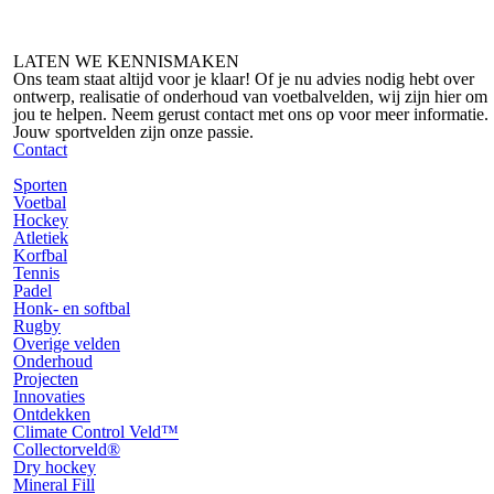
LATEN WE
KENNISMAKEN
Ons team staat altijd voor je klaar! Of je nu advies nodig hebt over
ontwerp, realisatie of onderhoud van voetbalvelden, wij zijn hier om
jou te helpen. Neem gerust contact met ons op voor meer informatie.
Jouw sportvelden zijn onze passie.
Contact
Sporten
Voetbal
Hockey
Atletiek
Korfbal
Tennis
Padel
Honk- en softbal
Rugby
Overige velden
Onderhoud
Projecten
Innovaties
Ontdekken
Climate Control Veld™
Collectorveld®
Dry hockey
Mineral Fill