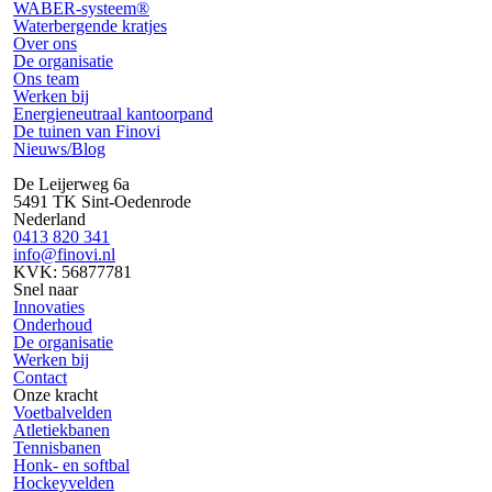
WABER-systeem®
Waterbergende kratjes
Over ons
De organisatie
Ons team
Werken bij
Energieneutraal kantoorpand
De tuinen van Finovi
Nieuws/Blog
De Leijerweg 6a
5491 TK Sint-Oedenrode
Nederland
0413 820 341
info@finovi.nl
KVK: 56877781
Snel naar
Innovaties
Onderhoud
De organisatie
Werken bij
Contact
Onze kracht
Voetbalvelden
Atletiekbanen
Tennisbanen
Honk- en softbal
Hockeyvelden