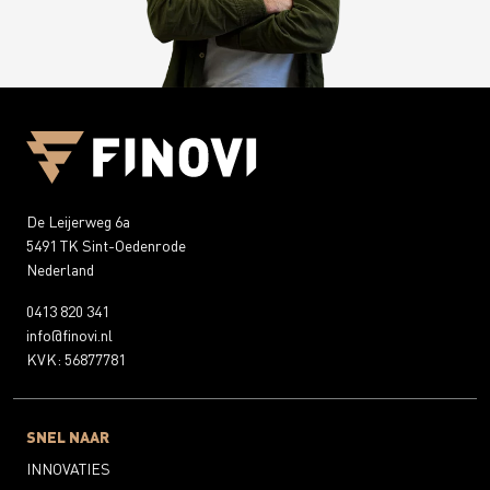
De Leijerweg 6a
5491 TK Sint-Oedenrode
Nederland
0413 820 341
info@finovi.nl
KVK: 56877781
SNEL NAAR
INNOVATIES