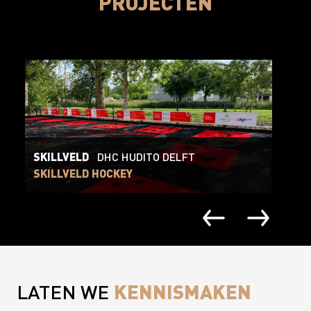
PROJECTEN
SKILLVELD
DHC HUDITO DELFT
WI
SKILLVELD HOCKEY
WI
KENNISMAKEN
LATEN WE