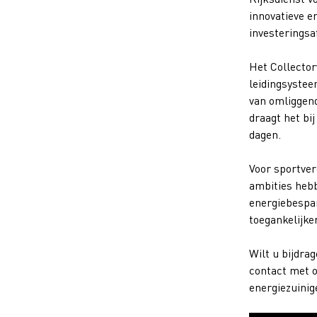
innovatieve e
investeringsa
Het Collector
leidingsyste
van omliggend
draagt het bi
dagen.
Voor sportver
ambities hebb
energiebespar
toegankelijker
Wilt u bijdr
contact met 
energiezuinig