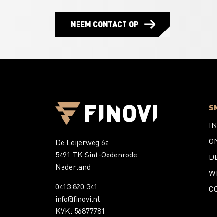
NEEM CONTACT OP
S
I
O
De Leijerweg 6a
5491 TK Sint-Oedenrode
D
Nederland
W
0413 820 341
C
info@finovi.nl
KVK: 56877781