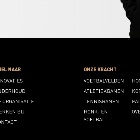
NEL NAAR
ONZE KRACHT
NNOVATIES
VOETBALVELDEN
HO
NDERHOUD
ATLETIEKBANEN
KO
E ORGANISATIE
TENNISBANEN
PA
ERKEN BIJ
HONK- EN
OV
SOFTBAL
ONTACT