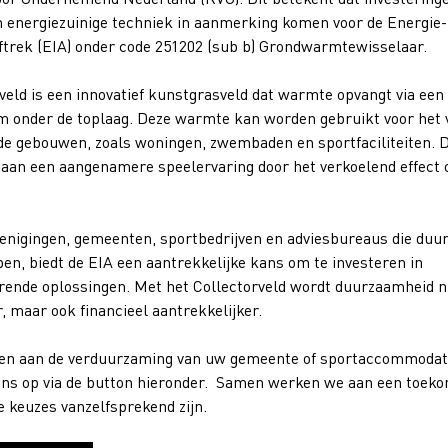
n energiezuinige techniek in aanmerking komen voor de Energie-
ftrek (EIA) onder code 251202 (sub b) Grondwarmtewisselaar.
veld is een innovatief kunstgrasveld dat warmte opvangt via een
em onder de toplaag. Deze warmte kan worden gebruikt voor he
e gebouwen, zoals woningen, zwembaden en sportfaciliteiten. 
j aan een aangenamere speelervaring door het verkoelend effec
enigingen, gemeenten, sportbedrijven en adviesbureaus die du
en, biedt de EIA een aantrekkelijke kans om te investeren in
ende oplossingen. Met het Collectorveld wordt duurzaamheid ni
, maar ook financieel aantrekkelijker.
agen aan de verduurzaming van uw gemeente of sportaccommoda
ons op via de button hieronder. Samen werken we aan een toek
e keuzes vanzelfsprekend zijn.