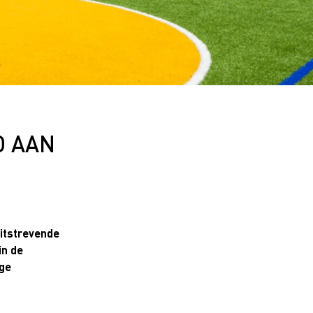
D AAN
itstrevende
in de
ige