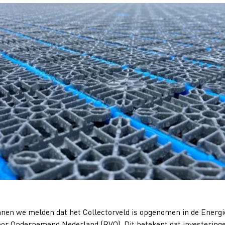
nen we melden dat het Collectorveld is opgenomen in de Energie
oor Ondernemend Nederland (RVO). Dit betekent dat investeringe