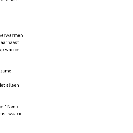
t verwarmen
Daarnaast
t op warme
urzame
et alleen
tie? Neem
omst waarin