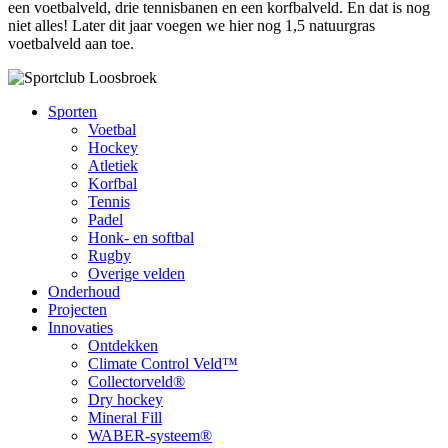
een voetbalveld, drie tennisbanen en een korfbalveld. En dat is nog
niet alles! Later dit jaar voegen we hier nog 1,5 natuurgras
voetbalveld aan toe.
Sporten
Voetbal
Hockey
Atletiek
Korfbal
Tennis
Padel
Honk- en softbal
Rugby
Overige velden
Onderhoud
Projecten
Innovaties
Ontdekken
Climate Control Veld™
Collectorveld®
Dry hockey
Mineral Fill
WABER-systeem®