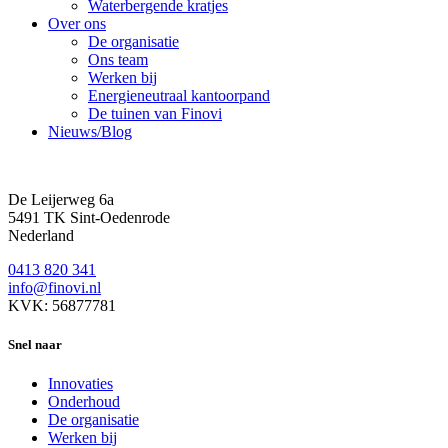
Waterbergende kratjes
Over ons
De organisatie
Ons team
Werken bij
Energieneutraal kantoorpand
De tuinen van Finovi
Nieuws/Blog
De Leijerweg 6a
5491 TK Sint-Oedenrode
Nederland
0413 820 341
info@finovi.nl
KVK: 56877781
Snel naar
Innovaties
Onderhoud
De organisatie
Werken bij