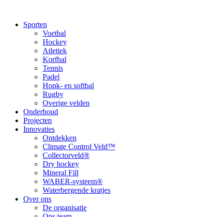
Sporten
Voetbal
Hockey
Atletiek
Korfbal
Tennis
Padel
Honk- en softbal
Rugby
Overige velden
Onderhoud
Projecten
Innovaties
Ontdekken
Climate Control Veld™
Collectorveld®
Dry hockey
Mineral Fill
WABER-systeem®
Waterbergende kratjes
Over ons
De organisatie
Ons team