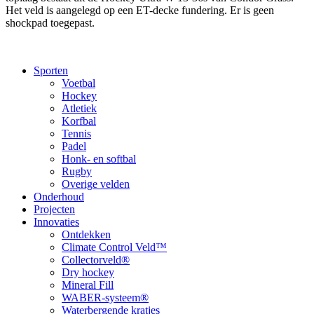
Het veld is aangelegd op een ET-decke fundering. Er is geen
shockpad toegepast.
Sporten
Voetbal
Hockey
Atletiek
Korfbal
Tennis
Padel
Honk- en softbal
Rugby
Overige velden
Onderhoud
Projecten
Innovaties
Ontdekken
Climate Control Veld™
Collectorveld®
Dry hockey
Mineral Fill
WABER-systeem®
Waterbergende kratjes