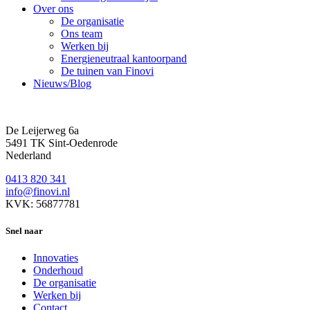
Over ons
De organisatie
Ons team
Werken bij
Energieneutraal kantoorpand
De tuinen van Finovi
Nieuws/Blog
De Leijerweg 6a
5491 TK Sint-Oedenrode
Nederland
0413 820 341
info@finovi.nl
KVK: 56877781
Snel naar
Innovaties
Onderhoud
De organisatie
Werken bij
Contact