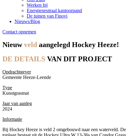
Werken bij
Energieneutraal kantoorpand
De tuinen van Finovi
Nieuws/Blog
Contact opnemen
Nieuw
veld
aangelegd Hockey Heeze!
DE DETAILS
VAN DIT PROJECT
Opdrachtgever
Gemeente Heeze-Leende
Type
Kunstgrasmat
Jaar van aanleg
2024
Informatie
Bij Hockey Heeze is veld 2 omgebouwd naar een waterveld. De
toplaag bestaat uit de Hockey Ultra W 13-36s van Condor Grass.