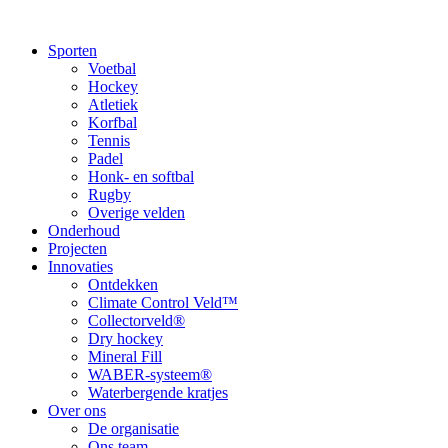
Sporten
Voetbal
Hockey
Atletiek
Korfbal
Tennis
Padel
Honk- en softbal
Rugby
Overige velden
Onderhoud
Projecten
Innovaties
Ontdekken
Climate Control Veld™
Collectorveld®
Dry hockey
Mineral Fill
WABER-systeem®
Waterbergende kratjes
Over ons
De organisatie
Ons team