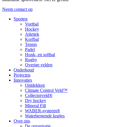
Neem contact op
Sporten
Voetbal
Hockey
Atletiek
Korfbal
Tennis
Padel
Honk- en softbal
Rugby
Overige velden
Onderhoud
Projecten
Innovaties
Ontdekken
Climate Control Veld™
Collectorveld®
Dry hockey
Mineral Fill
WABER-systeem®
Waterbergende kratjes
Over ons
De organisatie