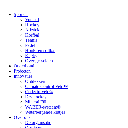
Sporten
Voetbal
Hockey
Atletiek
Korfbal
Tennis
Padel
Honk- en softbal
Rugby
Overige velden
Onderhoud
Projecten
Innovaties
Ontdekken
Climate Control Veld™
Collectorveld®
Dry hockey
Mineral Fill
WABER-systeem®
Waterbergende kratjes
Over ons
De organisatie
Ons team