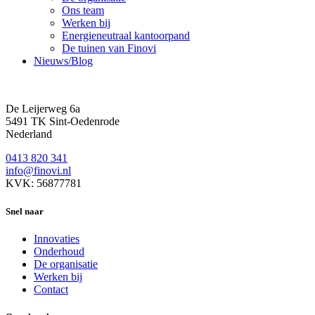
Ons team
Werken bij
Energieneutraal kantoorpand
De tuinen van Finovi
Nieuws/Blog
De Leijerweg 6a
5491 TK Sint-Oedenrode
Nederland
0413 820 341
info@finovi.nl
KVK: 56877781
Snel naar
Innovaties
Onderhoud
De organisatie
Werken bij
Contact