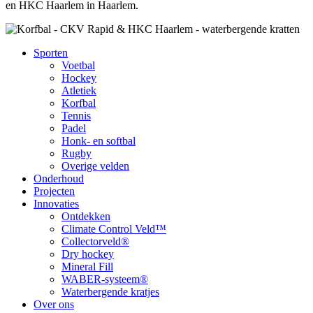
en HKC Haarlem in Haarlem.
Sporten
Voetbal
Hockey
Atletiek
Korfbal
Tennis
Padel
Honk- en softbal
Rugby
Overige velden
Onderhoud
Projecten
Innovaties
Ontdekken
Climate Control Veld™
Collectorveld®
Dry hockey
Mineral Fill
WABER-systeem®
Waterbergende kratjes
Over ons