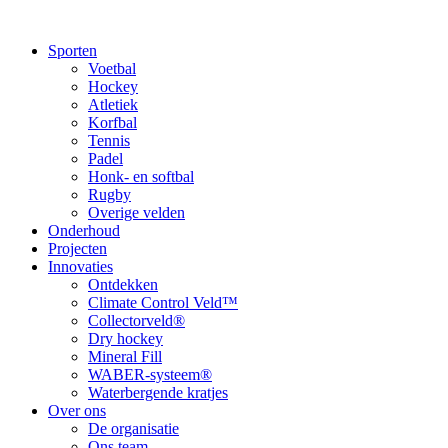
Sporten
Voetbal
Hockey
Atletiek
Korfbal
Tennis
Padel
Honk- en softbal
Rugby
Overige velden
Onderhoud
Projecten
Innovaties
Ontdekken
Climate Control Veld™
Collectorveld®
Dry hockey
Mineral Fill
WABER-systeem®
Waterbergende kratjes
Over ons
De organisatie
Ons team