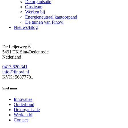
De organisatie
Ons team
Werken bij
Energieneutraal kantoorpand
De tuinen van Finovi
Nieuws/Blog
De Leijerweg 6a
5491 TK Sint-Oedenrode
Nederland
0413 820 341
info@finovi.nl
KVK: 56877781
Snel naar
Innovaties
Onderhoud
De organisatie
Werken bij
Contact