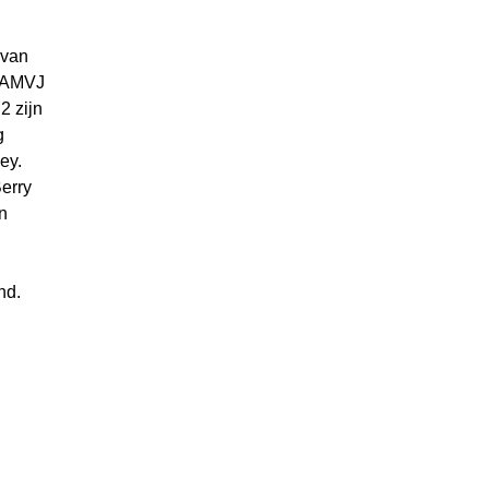
 van
AMVJ
 2
zijn
g
ey.
erry
n
nd.